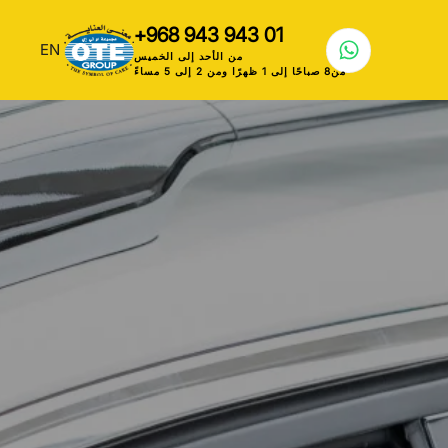
+968 943 943 01
EN
من الأحد إلى الخميس
من8 صباحًا إلى 1 ظهرًا ومن 2 إلى 5 مساءً