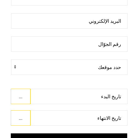
...
...