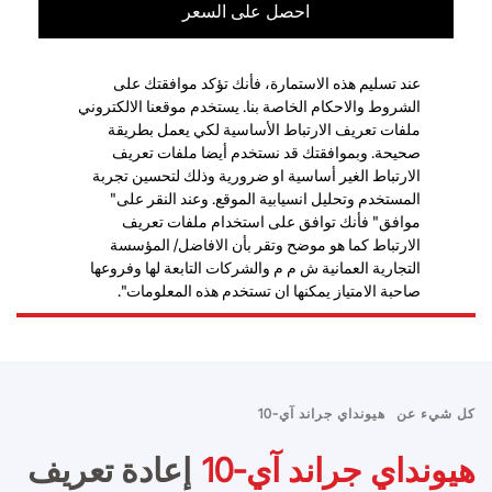
احصل على السعر
عند تسليم هذه الاستمارة، فأنك تؤكد موافقتك على
الشروط والاحكام الخاصة بنا. يستخدم موقعنا الالكتروني
ملفات تعريف الارتباط الأساسية لكي يعمل بطريقة
صحيحة. وبموافقتك قد نستخدم أيضا ملفات تعريف
الارتباط الغير أساسية او ضرورية وذلك لتحسين تجربة
المستخدم وتحليل انسيابية الموقع. وعند النقر على"
موافق" فأنك توافق على استخدام ملفات تعريف
الارتباط كما هو موضح وتقر بأن الافاضل/ المؤسسة
التجارية العمانية ش م م والشركات التابعة لها وفروعها
صاحبة الامتياز يمكنها ان تستخدم هذه المعلومات".
كل شيء عن
هيونداي جراند آي-10
هيونداي جراند آي-10
إعادة تعريف